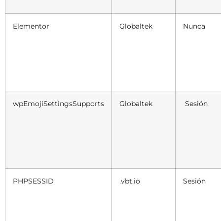
Elementor
Globaltek
Nunca
wpEmojiSettingsSupports
Globaltek
Sesión
PHPSESSID
.vbt.io
Sesión